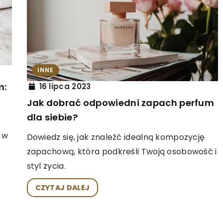
PODRÓŻE
ZAGRANICZNE WAKACJE
1 maja 2025
oksycznym
Jak wybrać idealny plecak do różn
aktywności outdoorowych?
INNE
m:
16 lipca 2023
re pomogą Ci
Dowiedz się, na co zwrócić uwagę pr
Jak dobrać odpowiedni zapach perfum
ywne skutki pracy
wyborze plecaka, aby był dostosow
dla siebie?
iu i poprawić
do turystyki pieszej, wspinaczki czy j
raz efektywność.
na rowerze. Skorzystaj z praktyczny
 w
Dowiedz się, jak znaleźć idealną kompozycję
porad, które ułatwią decyzję i zwięks
zapachową, która podkreśli Twoją osobowość i
komfort Twoich przygód na świeżym
styl życia.
powietrzu.
CZYTAJ DALEJ