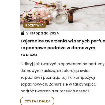
INNE
14 stycznia 2026
Jak radzić sobie z t
ROZRYWKA
środowiskiem pracy?
9 listopada 2024
Tajemnice tworzenia własnych perfu
Odkryj strategie, któ
zapachowe podróże w domowym
zminimalizować negat
zaciszu
w niezdrowym otoczen
swoje samopoczucie o
Odkryj, jak tworzyć niepowtarzalne perfumy
domowym zaciszu, eksplorując świat
zapachów i poznając tajniki kompozycji
zapachowych. Zanurz się w fascynującą
podróż tworzenia autorskich esencji.
CZYTAJ DALEJ