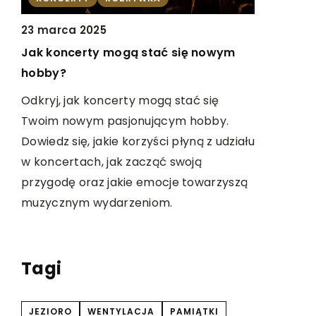
INNE
23 marca 2025
Jak koncerty mogą stać się nowym
14 styczni
hobby?
ych
Jak radzi
środowisk
Odkryj, jak koncerty mogą stać się
Twoim nowym pasjonującym hobby.
zy
Odkryj str
Dowiedz się, jakie korzyści płyną z udziału
any
zminimali
w koncertach, jak zacząć swoją
azdy
w niezdro
przygodę oraz jakie emocje towarzyszą
ch
swoje sam
muzycznym wydarzeniom.
zą
Tagi
JEZIORO
WENTYLACJA
PAMIĄTKI