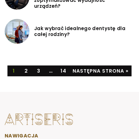
zoptymalizować wydajność
urządzeń?
Jak wybrać idealnego dentystę dla
całej rodziny?
1
2
3
…
14
NASTĘPNA STRONA »
NAWIGACJA