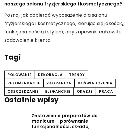
naszego salonu fryzjerskiego i kosmetycznego?
a
Poznaj, jak dobierać wyposażenie dla salonu
ć
O
fryzjerskiego i kosmetycznego, kierując się jakością,
d
funkcjonalnością i stylem, aby zapewnić całkowite
B
zadowolenie klienta.
Tagi
POLOWANIE
DEKORACJA
TRENDY
REKOMENDACJE
ZAGRANICA
DOŚWIADCZENIA
OSZCZĘDZANIE
ELEGANCKIE
OKAZJE
PRACA
Ostatnie wpisy
Zestawienie preparatów do
manicure – porównanie
funkcjonalności, składu,