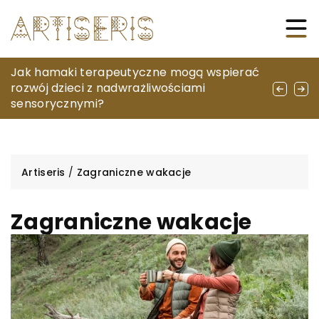
Jakie są kluczowe cechy odzieży dla
Jak hamaki terapeutyczne mogą wspierać
Jak wykorzystać funkcje Touch ID w
profesjonalistów w branży medycznej?
rozwój dzieci z nadwrażliwościami
MacBook Air dla zwiększenia
sensorycznymi?
bezpieczeństwa?
Artiseris
/
Zagraniczne wakacje
Zagraniczne wakacje