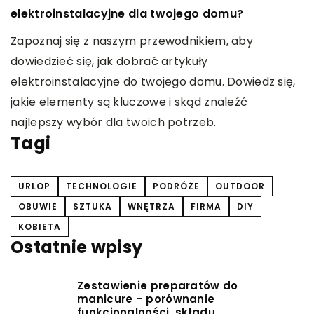
c
elektroinstalacyjne dla twojego domu?
ę,
O
Zapoznaj się z naszym przewodnikiem, aby
k
dowiedzieć się, jak dobrać artykuły
p
elektroinstalacyjne do twojego domu. Dowiedz się,
c
jakie elementy są kluczowe i skąd znaleźć
o
najlepszy wybór dla twoich potrzeb.
Tagi
URLOP
TECHNOLOGIE
PODRÓŻE
OUTDOOR
OBUWIE
SZTUKA
WNĘTRZA
FIRMA
DIY
KOBIETA
Ostatnie wpisy
Zestawienie preparatów do
manicure – porównanie
funkcjonalności, składu,