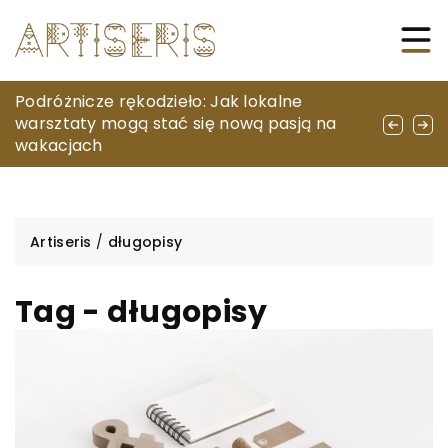
Odkrywaj tajemnice strategii szachowych,
Podróżnicze rękodzieło: Jak lokalne
Przewaga optyki myśliwskiej w trudnych
krok po kroku
warsztaty mogą stać się nową pasją na
warunkach pogodowych
wakacjach
Artiseris
/
długopisy
Tag - długopisy