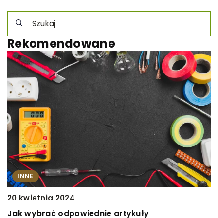
Rekomendowane
INNE
2
20 kwietnia 2024
J
Jak wybrać odpowiednie artykuły