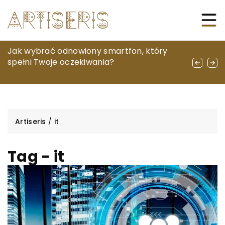
Pasja podróżnika: Jak rękodzieło z różnych
Jak wybrać odnowiony smartfon, który
Unikalne pomysły na upominki dla
kultur inspiruje nasze twórcze hobby
spełni Twoje oczekiwania?
edukatorów z wykorzystaniem produktów
pszczelich
Artiseris
/
it
Tag - it