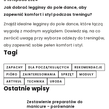
t
Jak dobrać legginsy do pole dance, aby
p
zapewnić komfort i styl podczas treningu?
E
Znajdź idealne legginsy do pole dance, które łączą
O
ą.
wygodę z modnym wyglądem. Dowiedz się, na co
t
zwrócić uwagę przy wyborze odzieży do treningów,
p
aby zapewnić sobie pełen komfort i styl.
Tagi
ZAPACHY
DLA POCZĄTKUJĄCYCH
REKOMENDACJE
PIÓRO
ZAINTERESOWANIA
SPRZĘT
MODUŁY
ARTYKUŁ
TECHNIKA
URODA
Ostatnie wpisy
Zestawienie preparatów do
manicure – porównanie