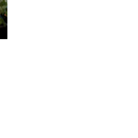
INNE
18 września 2023
wilżenie skóry i
Jak wybrać odpowiedni toner do
twojej drukarki – przewodnik dla
początkujących
iwe nawilżanie
rowie i wygląd.
Poznaj kluczowe aspekty, którymi na
y, które ułatwią
kierować przy wyborze tonerów do
ę każdego dnia.
swojej drukarki. Ten przewodnik dla
początkujących pomoże Ci podjąć
świadome decyzje.