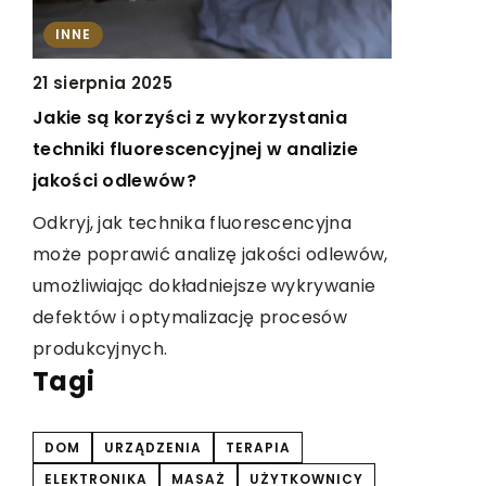
INNE
INNE
14 marca 
21 sierpnia 2025
Czemu odp
Jakie są korzyści z wykorzystania
ciała jest
techniki fluorescencyjnej w analizie
jakości odlewów?
Dowiedz si
leży
skóry wpły
Odkryj, jak technika fluorescencyjna
Odkryj klu
może poprawić analizę jakości odlewów,
Ci dbanie 
umożliwiając dokładniejsze wykrywanie
defektów i optymalizację procesów
produkcyjnych.
Tagi
DOM
URZĄDZENIA
TERAPIA
ELEKTRONIKA
MASAŻ
UŻYTKOWNICY