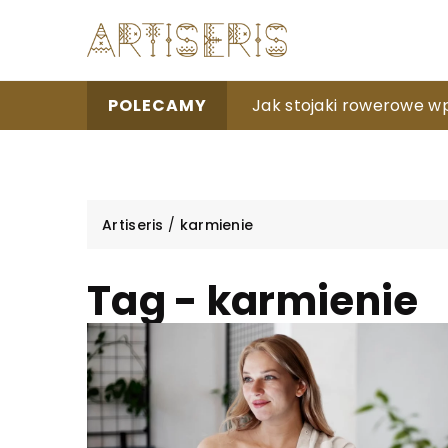
Niezapomniane przeżyci
Jak stojaki rowerowe w
Jak zabiegi hiperbaryc
POLECAMY
Artiseris
/
karmienie
Tag - karmienie