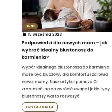
INNE
14 marca 2024
INNE
Czemu odpowiednie na
ciała jest tak ważne?
15 września 2023
Podpowiedzi dla nowych mam – jak
Dowiedz się, jak właśc
wybrać idealny biustonosz do
skóry wpływa na jej zd
karmienia?
Odkryj kluczowe aspekt
Ci dbanie o swoją skór
Wybór idealnego biustonosza do karmienia
może być kluczowy dla komfortu i zdrowia
nowej mamy. Nasz artykuł pomoże Ci
zrozumieć, na co zwrócić uwagę i jakie typy
biustonoszy warto rozważyć.
CZYTAJ DALEJ