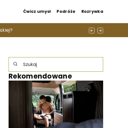
Ćwicz umysł
Podróże
Rozrywka
ok w tandemie?
skiej?
Rekomendowane