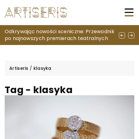
Jak system zarządzania transportem może
Odkrywając nowości sceniczne: Przewodnik
Jakie nowe filmy mogą stać się inspiracją
pomóc w oszczędzaniu czasu i pieniędzy?
po najnowszych premierach teatralnych
dla twojego hobby?
Artiseris
/
klasyka
Tag - klasyka