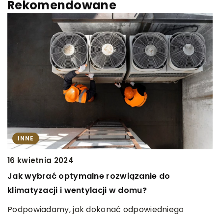
Rekomendowane
INNE
16 kwietnia 2024
9
Jak wybrać optymalne rozwiązanie do
S
klimatyzacji i wentylacji w domu?
u
u
Podpowiadamy, jak dokonać odpowiedniego
ją