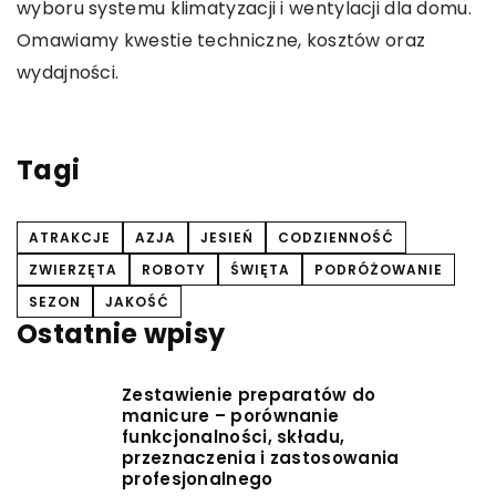
wyboru systemu klimatyzacji i wentylacji dla domu.
P
Omawiamy kwestie techniczne, kosztów oraz
p
wydajności.
n
w
o
Tagi
ATRAKCJE
AZJA
JESIEŃ
CODZIENNOŚĆ
ZWIERZĘTA
ROBOTY
ŚWIĘTA
PODRÓŻOWANIE
SEZON
JAKOŚĆ
Ostatnie wpisy
Zestawienie preparatów do
manicure – porównanie
funkcjonalności, składu,
przeznaczenia i zastosowania
profesjonalnego