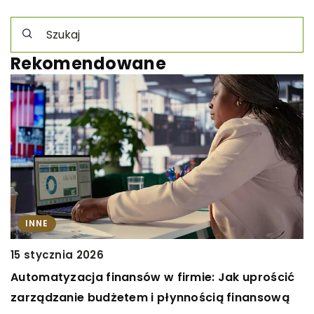
Rekomendowane
INNE
6
15 stycznia 2026
J
Automatyzacja finansów w firmie: Jak uprościć
h
zarządzanie budżetem i płynnością finansową
o
D