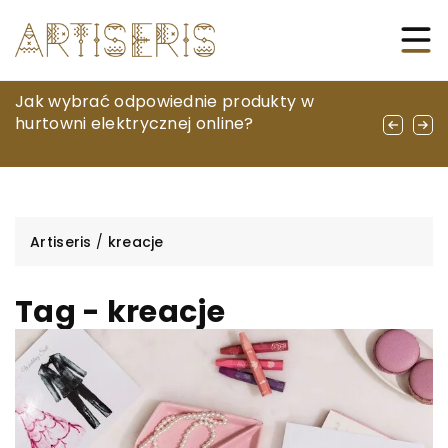
O czym należy pamiętać planując wakacje
Jak wybrać odpowiednie produkty w
Skuteczne strategie terapeutyczne w
nad morzem?
hurtowni elektrycznej online?
walce z uzależnieniami od leków nasennych
i uspokajających
Artiseris
/
kreacje
Tag - kreacje