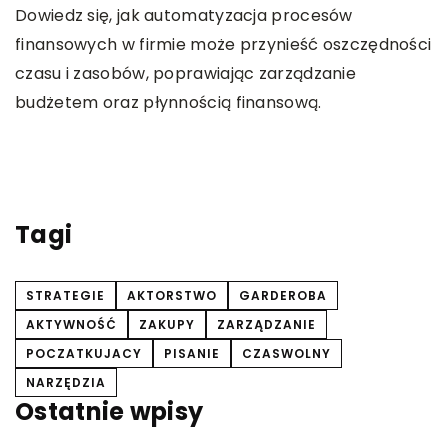
Dowiedz się, jak automatyzacja procesów
s
finansowych w firmie może przynieść oszczędności
b
czasu i zasobów, poprawiając zarządzanie
p
budżetem oraz płynnością finansową.
w
t
Tagi
STRATEGIE
AKTORSTWO
GARDEROBA
AKTYWNOŚĆ
ZAKUPY
ZARZĄDZANIE
POCZATKUJACY
PISANIE
CZASWOLNY
NARZĘDZIA
Ostatnie wpisy