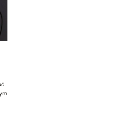
ROZRYWKA
11 grudnia 2025
Magia akwarystyki: jak zacząć
– Przewodnik dla
przygodę z tworzeniem podwodny
alnych
krajobrazów w swoim domu
go maluszka
Rozpocznij swoją przygodę z
ce akcesoria mogą
akwarystyką i naucz się tworzyć pię
ne, jak i
podwodne krajobrazy w domowym
t kolorowych,
ać
zaciszu. Dowiedz się, jakie są niezbęd
ywnych produktów,
nym
kroki, aby z powodzeniem zaaranżow
ać o swoje
utrzymać akwarium.