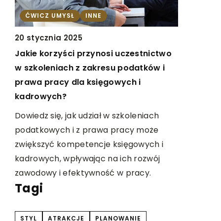
ĆWICZ UMYSŁ
INNE
INNE
20 stycznia 2025
16 lipca 2
Jakie korzyści przynosi uczestnictwo
Dziecięce
ch
w szkoleniach z zakresu podatków i
Ciebie do
prawa pracy dla księgowych i
produktów
kadrowych?
Czy wiesz,
kne
Dowiedz się, jak udział w szkoleniach
być zarówn
podatkowych i z prawa pracy może
zabawne? 
ne
zwiększyć kompetencje księgowych i
praktyczn
ać i
kadrowych, wpływając na ich rozwój
które pom
zawodowy i efektywność w pracy.
dziecko.
Tagi
STYL
ATRAKCJE
PLANOWANIE