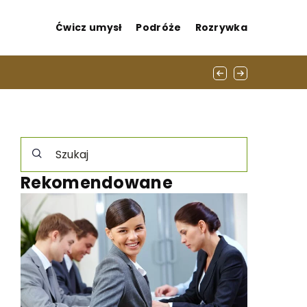
Ćwicz umysł
Podróże
Rozrywka
jonata teatru
ścią finansową
Rekomendowane