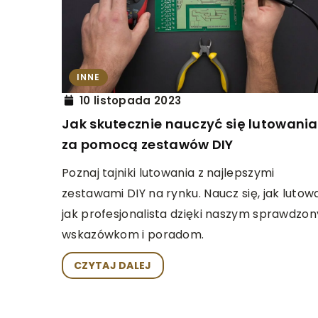
INNE
16 lipca 2023
Dziecięce akcesoria 
INNE
Ciebie do wyboru ide
10 listopada 2023
produktów dla Twoje
Jak skutecznie nauczyć się lutowania
za pomocą zestawów DIY
Czy wiesz, że dziecię
być zarówno funkcjonal
Poznaj tajniki lutowania z najlepszymi
zabawne? Odkryj świa
zestawami DIY na rynku. Naucz się, jak lutow
praktycznych i kreat
jak profesjonalista dzięki naszym sprawdzo
które pomogą Ci zadb
wskazówkom i poradom.
dziecko.
CZYTAJ DALEJ