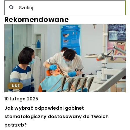
Rekomendowane
INNE
10 lutego 2025
Jak wybrać odpowiedni gabinet
2
stomatologiczny dostosowany do Twoich
P
potrzeb?
a