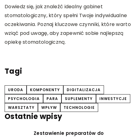
Dowiedz się, jak znaleźć idealny gabinet
O
stomatologiczny, który spełni Twoje indywidualne
u
oczekiwania. Poznaj kluczowe czynniki, które warto
Z
wziąć pod uwagę, aby zapewnić sobie najlepszą
s
opiekę stomatologiczną.
ty
Tagi
URODA
KOMPONENTY
DIGITALIZACJA
PSYCHOLOGIA
PARA
SUPLEMENTY
INWESTYCJE
WARSZTATY
WPŁYW
TECHNOLOGIE
Ostatnie wpisy
Zestawienie preparatów do