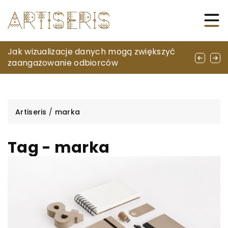
Jak dobrać idealny biustonosz do różnych
Jak wizualizacje danych mogą zwiększyć
Jak olejki eteryczne mogą poprawić twoje
typów sylwetki?
zaangażowanie odbiorców
samopoczucie: przewodnik po aromaterapii
Artiseris
/
marka
Tag - marka