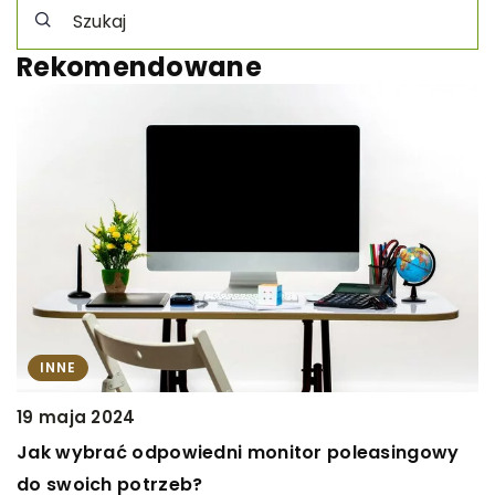
Rekomendowane
INNE
19 maja 2024
1
Jak wybrać odpowiedni monitor poleasingowy
J
do swoich potrzeb?
p