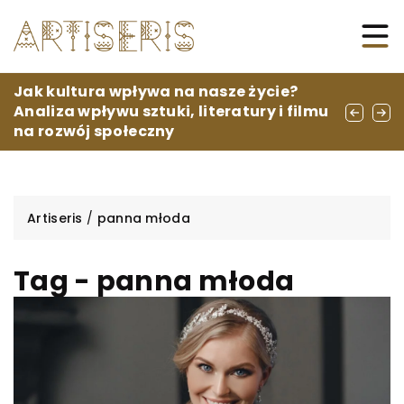
Jak bielizna do tuckingu wpływa na komfort
Jak kultura wpływa na nasze życie?
Unikalne Wzory Młynek: Jak Wybrać Idealny
i pewność siebie
Analiza wpływu sztuki, literatury i filmu
Model dla Siebie?
na rozwój społeczny
Artiseris
/
panna młoda
Tag - panna młoda