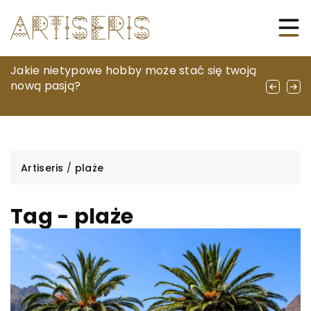
Podróż do świata wyobraźni: Najnowsze
Jakie nietypowe hobby może stać się twoją
Jak wybrać idealną krótką suknię na ślub w
spektakle, które zaskoczą każdego
nową pasją?
plenerze?
pasjonata teatru
Artiseris
/
plaże
Tag - plaże