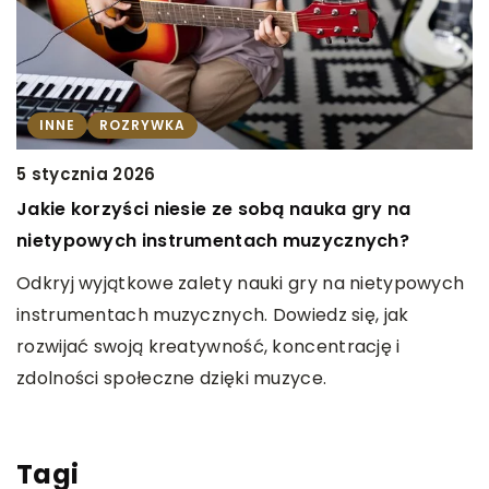
INNE
ROZRYWKA
5 stycznia 2026
1
Jakie korzyści niesie ze sobą nauka gry na
J
i
nietypowych instrumentach muzycznych?
d
u
Odkryj wyjątkowe zalety nauki gry na nietypowych
e
instrumentach muzycznych. Dowiedz się, jak
D
rozwijać swoją kreatywność, koncentrację i
T
ą
zdolności społeczne dzięki muzyce.
w
p
u
Tagi