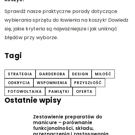
Sprawdź nasze praktyczne porady dotyczące
O
wybierania sprzętu do łowienia na koszyk! Dowiedz
r
się, jakie kryteria są najważniejsze i jak uniknąć
r
błędów przy wyborze.
r
z
Tagi
STRATEGIA
GARDEROBA
DESIGN
MIŁOŚĆ
ODKRYCIA
WSPOMNIENIA
PRZYSZŁOŚĆ
FOTOWOLTAIKA
PAMIĄTKI
OFERTA
Ostatnie wpisy
Zestawienie preparatów do
manicure – porównanie
funkcjonalności, składu,
przeznaczenia i zastosowania