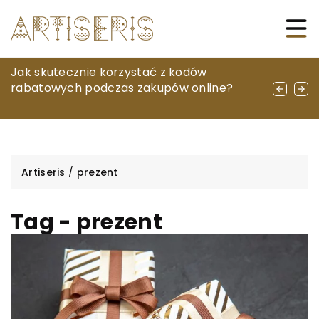
Jakie cechy powinien mieć idealny portfel
Jak skutecznie korzystać z kodów
Jak wybrać doskonały prezent, który
skórzany?
rabatowych podczas zakupów online?
będzie symbolem miłości do swojej
wybranki?
Artiseris
/
prezent
Tag - prezent