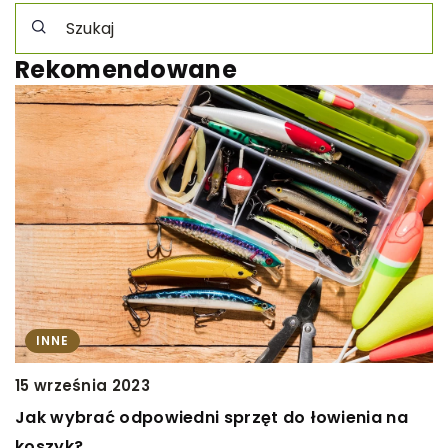
Rekomendowane
INNE
15 września 2023
6
Jak wybrać odpowiedni sprzęt do łowienia na
K
koszyk?
w