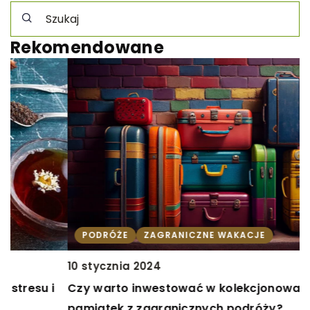
Rekomendowane
PODRÓŻE
ZAGRANICZNE WAKACJE
10 stycznia 2024
1
Czy warto inwestować w kolekcjonowanie
N
pamiątek z zagranicznych podróży?