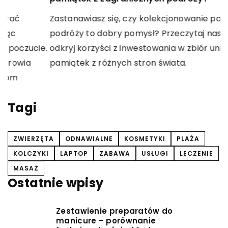
O
Zastanawiasz się, czy kolekcjonowanie pamiątek z
t
podróży to dobry pomysł? Przeczytaj nasz artykuł i
l
odkryj korzyści z inwestowania w zbiór unikatowych
e.
w
pamiątek z różnych stron świata.
Tagi
ZWIERZĘTA
ODNAWIALNE
KOSMETYKI
PLAŻA
KOLCZYKI
LAPTOP
ZABAWA
USŁUGI
LECZENIE
MASAŻ
Ostatnie wpisy
Zestawienie preparatów do
manicure – porównanie