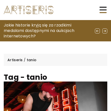
Skuteczne strategie terapeutyczne w
Jakie historie kryją się za rzadkimi
Jakie są najważniejsze aspekty
walce z uzależnieniami od leków nasennych
medalami dostępnymi na aukcjach
serwisowania nowoczesnych kamperów?
i uspokajających
internetowych?
Artiseris
/
tanio
Tag - tanio