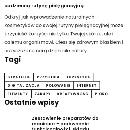
codzienną rutynę pielęgnacyjną
z
Odkryj, jak wprowadzenie naturalnych
Z
kosmetyków do swojej rutyny pielęgnacyjnej może
w
przynieść korzyści nie tylko Twojej skórze, ale i
z
całemu organizmowi. Ciesz się zdrowym blaskiem i
a
oczyszczoną cerą dzięki sile natury.
Tagi
STRATEGIE
PRZYGODA
TURYSTYKA
DIGITALIZACJA
POLOWANIE
INTERNET
ELEMENTY
ZAKUPY
KREATYWNOŚĆ
PIÓRO
Ostatnie wpisy
Zestawienie preparatów do
manicure – porównanie
funkcjonalności, składu,