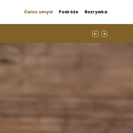
Ćwicz umysł
Podróże
Rozrywka
nych wakacji?
iej odpowiednie dla różnych technik