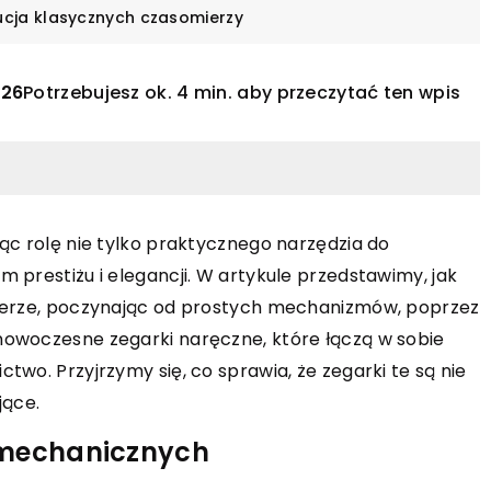
lucja klasycznych czasomierzy
026
Potrzebujesz ok. 4 min. aby przeczytać ten wpis
ąc rolę nie tylko praktycznego narzędzia do
 prestiżu i elegancji. W artykule przedstawimy, jak
INNE
mierze, poczynając od prostych mechanizmów, poprzez
nowoczesne zegarki naręczne, które łączą w sobie
17 grudnia 2023
wo. Przyjrzymy się, co sprawia, że zegarki te są nie
Jak podkolanówki kompresyjne m
: Odkryj relaks i
jące.
pomóc w codziennym radzeniu sob
waniu wodnymi
dolegliwościami związanymi z
 mechanicznych
żylakami
e akwarelami może