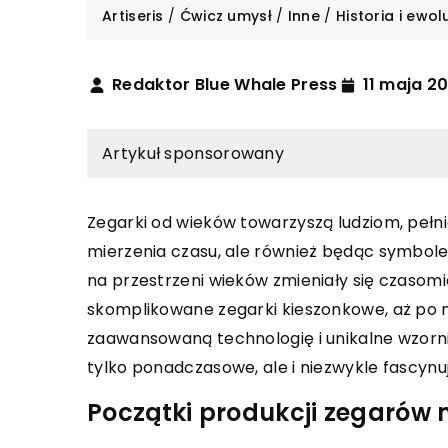
Artiseris
/
Ćwicz umysł
/
Inne
/
Historia i ewo
Redaktor Blue Whale Press
11 maja 2
Artykuł sponsorowany
Zegarki od wieków towarzyszą ludziom, pełni
mierzenia czasu, ale również będąc symbolem
ÓŻE
ZAGRANICZNE WAKACJE
ROZRYWKA
na przestrzeni wieków zmieniały się czaso
skomplikowane zegarki kieszonkowe, aż po 
wca 2024
2 października 2025
zaawansowaną technologię i unikalne wzornict
trakcje czekają na gości w
Zanurzenie w akwareli
tylko ponadczasowe, ale i niezwykle fascynu
u wypoczynkowym położonym
kreatywność w malo
iorem?
farbami
Początki produkcji zegarów
ię w atmosferę relaksu i
Odkryj, jak malowani