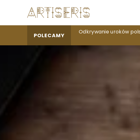
Czy hobby fotograficzn
Odkrywanie uroków pols
Jak prawidłowo pielęgno
POLECAMY
cieniowania?