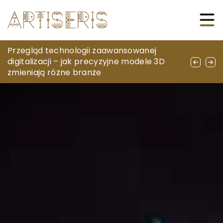
Dlaczego warto wybrać warcaby jako
Przegląd technologii zaawansowanej
Jak wydłużyć żywotność twojej maszyny do
hobby?
digitalizacji – jak precyzyjne modele 3D
cięcia strumieniem wodnym: Praktyczne
zmieniają różne branże
porady i zalecenia