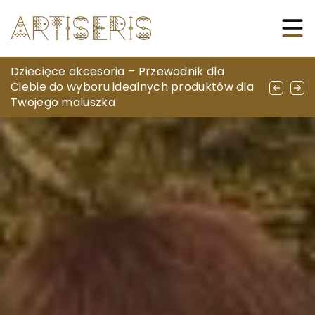
Magiczne Miejsca na Rodzinny Wypoczynek
Dziecięce akcesoria – Przewodnik dla
Unikalne pomysły na upominki dla
z Dziećmi i Wieczornym Ogniskiem
Ciebie do wyboru idealnych produktów dla
edukatorów z wykorzystaniem produktów
Twojego maluszka
pszczelich