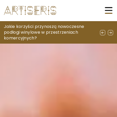
Jak wybrać odpowiednie kable do swojego
Jakie korzyści przynoszą nowoczesne
Zalety i efekty mezoterapii w pielęgnacji
systemu audio?
podłogi winylowe w przestrzeniach
skóry twarzy
komercyjnych?