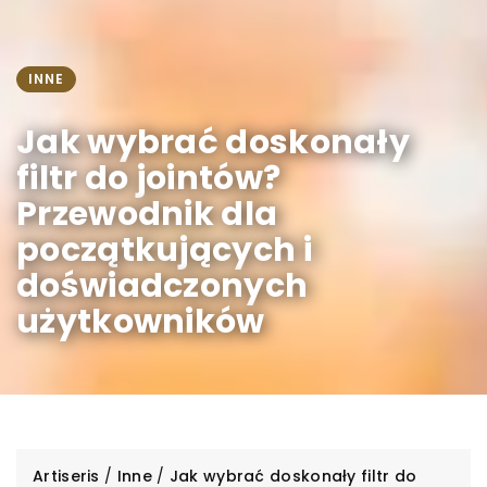
INNE
Jak wybrać doskonały
filtr do jointów?
Przewodnik dla
początkujących i
doświadczonych
użytkowników
Artiseris
/
Inne
/
Jak wybrać doskonały filtr do