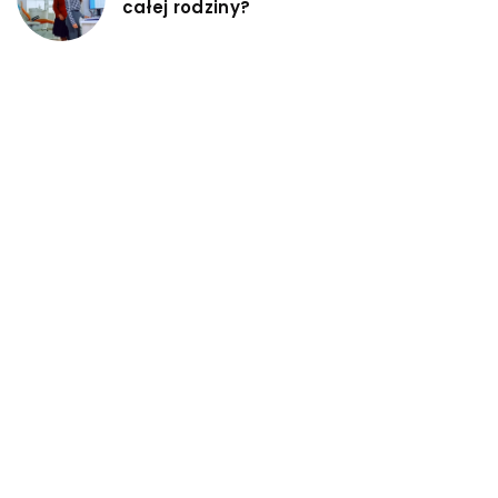
całej rodziny?
NAWIGACJA
KONTAKT
POLITYKA PRYWATNOŚCI
KATEGORIE
ĆWICZ UMYSŁ
PODRÓŻE