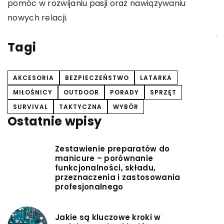
i
międzyludzkich. Dowiedz się, dlaczego warto
u
włączyć tę klasyczną grę do codziennej rutyny i
d
jakie korzyści przynosi w różnych aspektach życia.
Tagi
AKCESORIA
BEZPIECZEŃSTWO
LATARKA
MIŁOŚNICY
OUTDOOR
PORADY
SPRZĘT
SURVIVAL
TAKTYCZNA
WYBÓR
Ostatnie wpisy
Zestawienie preparatów do
manicure – porównanie
funkcjonalności, składu,
przeznaczenia i zastosowania
profesjonalnego
Jakie są kluczowe kroki w