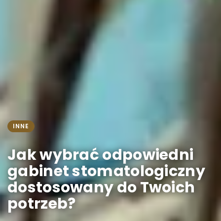
INNE
Jak wybrać odpowiedni
gabinet stomatologiczny
dostosowany do Twoich
potrzeb?