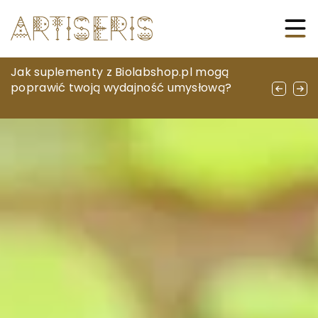
Przegląd technologii zaawansowanej
Jak suplementy z Biolabshop.pl mogą
Jak wybrać odpowiednie kable do swojego
digitalizacji – jak precyzyjne modele 3D
poprawić twoją wydajność umysłową?
systemu audio?
zmieniają różne branże