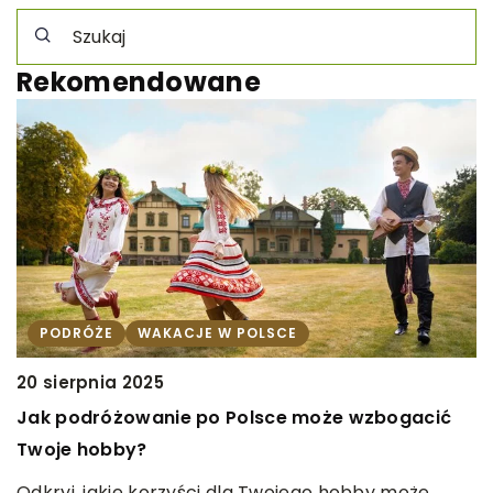
Rekomendowane
PODRÓŻE
WAKACJE W POLSCE
20 sierpnia 2025
Jak podróżowanie po Polsce może wzbogacić
5
Twoje hobby?
Z
p
Odkryj, jakie korzyści dla Twojego hobby może