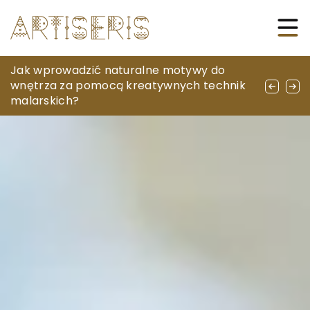
Szachy jako sztuka strategicznego myślenia
Jak wprowadzić naturalne motywy do
Jak wybrać odpowiednie rękawice do
i relaksu
wnętrza za pomocą kreatywnych technik
sportów zimowych – przewodnik dla
malarskich?
początkujących