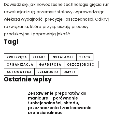
Dowiedz się, jak nowoczesne technologie gięcia rur
w
rewolucjonizują przemysł stalowy, wprowadzając
p
większą wydajność, precyzję i oszczędności. Odkryj
p
rozwiązania, które przyspieszają procesy
k
produkcyjne i poprawiają jakość.
Tagi
ZWIERZĘTA
RELAKS
INSTALACJE
TEATR
ORGANIZACJA
GARDEROBA
OSZCZĘDNOŚCI
AUTOMATYKA
RZEMIOSŁO
UMYSŁ
Ostatnie wpisy
Zestawienie preparatów do
manicure – porównanie
funkcjonalności, składu,
przeznaczenia i zastosowania
profesjonalnego