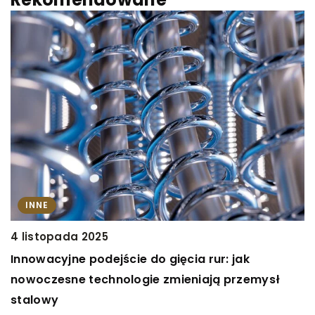
INNE
1
4 listopada 2025
N
Innowacyjne podejście do gięcia rur: jak
y
d
nowoczesne technologie zmieniają przemysł
k
stalowy
P