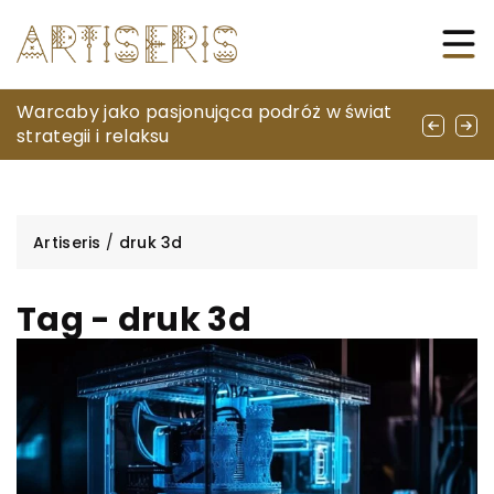
Jakie cechy powinien mieć idealny portfel
Warcaby jako pasjonująca podróż w świat
Jak wybrać optymalne rozwiązanie do
skórzany?
strategii i relaksu
klimatyzacji i wentylacji w domu?
Artiseris
/
druk 3d
Tag - druk 3d