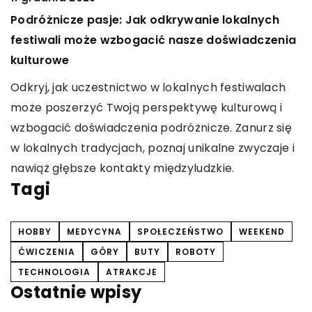
N
Podróżnicze pasje: Jak odkrywanie lokalnych
m
t
festiwali może wzbogacić nasze doświadczenia
kulturowe
O
n
Odkryj, jak uczestnictwo w lokalnych festiwalach
o
może poszerzyć Twoją perspektywę kulturową i
e
s
wzbogacić doświadczenia podróżnicze. Zanurz się
ać
w
w lokalnych tradycjach, poznaj unikalne zwyczaje i
nawiąż głębsze kontakty międzyludzkie.
Tagi
HOBBY
MEDYCYNA
SPOŁECZEŃSTWO
WEEKEND
ĆWICZENIA
GÓRY
BUTY
ROBOTY
TECHNOLOGIA
ATRAKCJE
Ostatnie wpisy