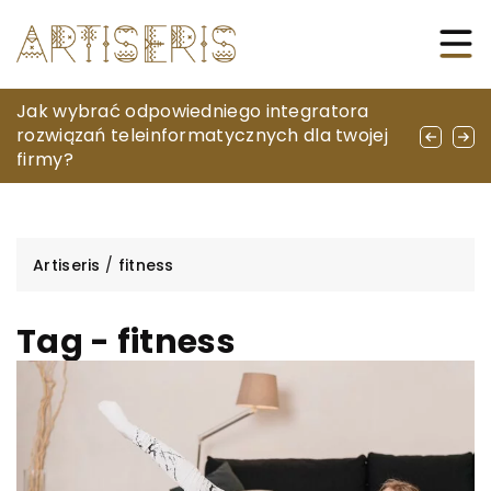
Muzyczne podróże: Jak koncerty mogą
Jak wybrać odpowiedniego integratora
Stylowe i funkcjonalne obuwie na ciepłe dni:
stać się pasją na całe życie
rozwiązań teleinformatycznych dla twojej
jak wybrać idealne sportowe buty dla
firmy?
kobiet
Artiseris
/
fitness
Tag - fitness