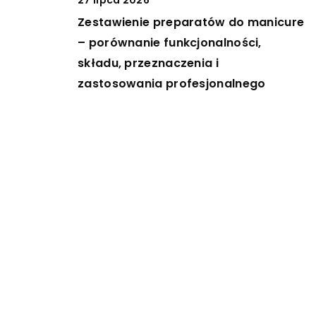
Zestawienie preparatów do manicure
– porównanie funkcjonalności,
składu, przeznaczenia i
zastosowania profesjonalnego
29 sierpnia 2023
Przegląd technologii zaawansowanej
digitalizacji – jak precyzyjne modele
3D zmieniają różne branże
DODAJ KOMENTARZ