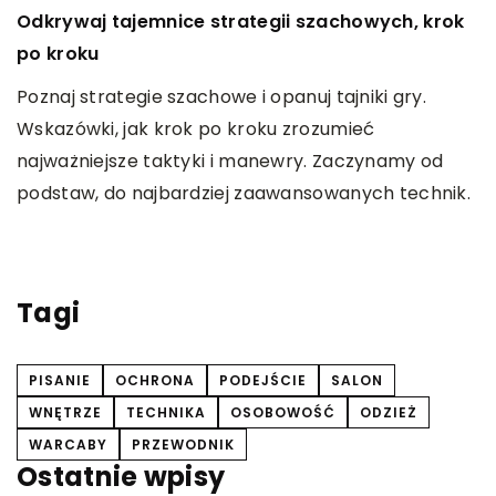
4
Odkrywaj tajemnice strategii szachowych, krok
I
po kroku
n
Poznaj strategie szachowe i opanuj tajniki gry.
,
s
Wskazówki, jak krok po kroku zrozumieć
je
D
najważniejsze taktyki i manewry. Zaczynamy od
,
r
podstaw, do najbardziej zaawansowanych technik.
w
r
p
Tagi
PISANIE
OCHRONA
PODEJŚCIE
SALON
WNĘTRZE
TECHNIKA
OSOBOWOŚĆ
ODZIEŻ
WARCABY
PRZEWODNIK
Ostatnie wpisy