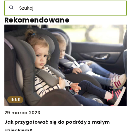
Rekomendowane
INNE
1
29 marca 2023
C
Jak przygotować się do podróży z małym
i
dzieckiem?