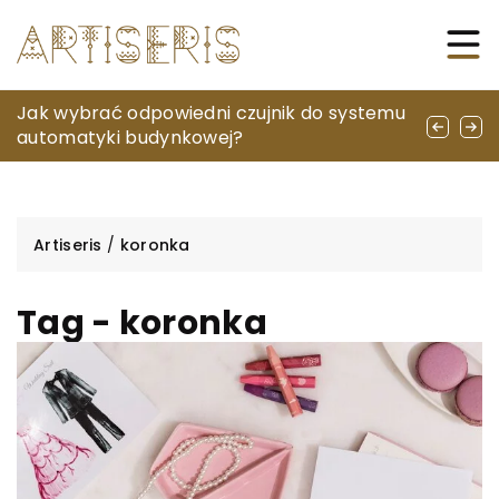
Saszetka damska – Twój stylowy i
Jak wybrać odpowiedni czujnik do systemu
Jak wybrać idealny żakiet plus size dla
praktyczny dodatek
automatyki budynkowej?
siebie?
Artiseris
/
koronka
Tag - koronka