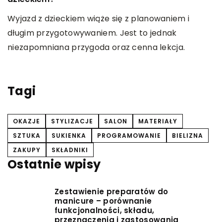
O
Wyjazd z dzieckiem wiąże się z planowaniem i
k
długim przygotowywaniem. Jest to jednak
z
niezapomniana przygoda oraz cenna lekcja.
w
h
Tagi
OKAZJE
STYLIZACJE
SALON
MATERIAŁY
SZTUKA
SUKIENKA
PROGRAMOWANIE
BIELIZNA
ZAKUPY
SKŁADNIKI
Ostatnie wpisy
Zestawienie preparatów do
manicure – porównanie
funkcjonalności, składu,
przeznaczenia i zastosowania