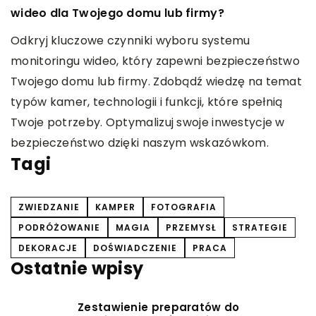
wideo dla Twojego domu lub firmy?
yj
W
Odkryj kluczowe czynniki wyboru systemu
O
monitoringu wideo, który zapewni bezpieczeństwo
m
Twojego domu lub firmy. Zdobądź wiedzę na temat
p
typów kamer, technologii i funkcji, które spełnią
i
Twoje potrzeby. Optymalizuj swoje inwestycje w
o
bezpieczeństwo dzięki naszym wskazówkom.
Tagi
ZWIEDZANIE
KAMPER
FOTOGRAFIA
PODRÓŻOWANIE
MAGIA
PRZEMYSŁ
STRATEGIE
DEKORACJE
DOŚWIADCZENIE
PRACA
Ostatnie wpisy
Zestawienie preparatów do