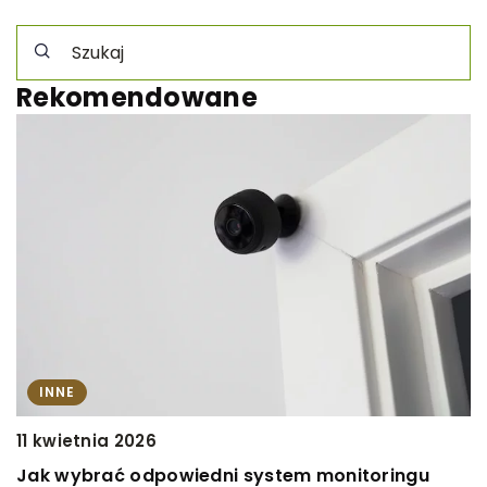
Rekomendowane
INNE
11 kwietnia 2026
1
Jak wybrać odpowiedni system monitoringu
I