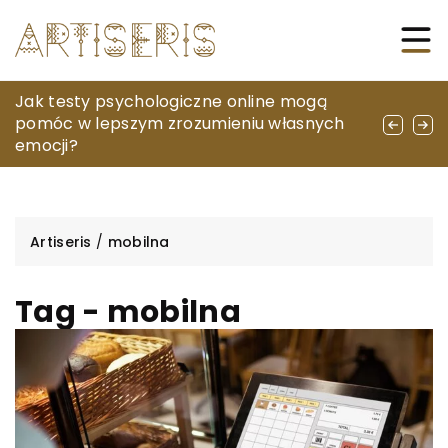
Jak nowoczesne technologie ułatwiają
Jak testy psychologiczne online mogą
Jakie korzyści przynoszą nowoczesne
prowadzenie prezentacji i lekcji?
pomóc w lepszym zrozumieniu własnych
technologie w identyfikacji przewodów i
emocji?
komponentów?
Artiseris
/
mobilna
Tag - mobilna