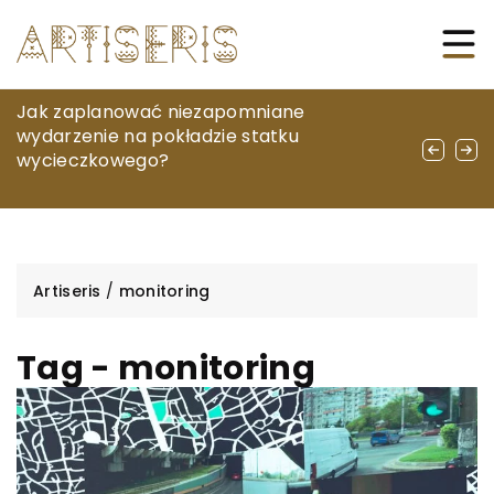
Jak wybrać odpowiednie materiały
Jak zaplanować niezapomniane
Jak wybrać idealny sejf do domu lub biura:
wypełnieniowe do gabinetu
wydarzenie na pokładzie statku
Praktyczny przewodnik po
stomatologicznego?
wycieczkowego?
zabezpieczeniach dokumentów i
kosztowności
Artiseris
/
monitoring
Tag - monitoring