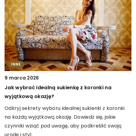
INNE
1
9 marca 2026
O
Jak wybrać idealną sukienkę z koronki na
s
wyjątkową okazję?
O
Odkryj sekrety wyboru idealnej sukienki z koronki
ł
t
na każdą wyjątkową okazję. Dowiedz się, jakie
p
czynniki wziąć pod uwagę, aby podkreślić swoją
d
urodę i styl.