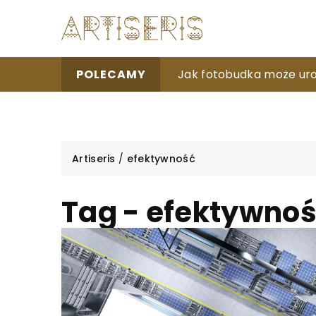
Jak dobrać odpowiedni 
Jak fotobudka może uroz
Jak odpowiednia suple
POLECAMY
Artiseris
/
efektywność
Tag - efektywno