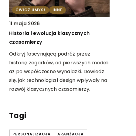
PREMIER
ĆWICZ UMYSŁ
INNE
4 grudnia
11 maja 2026
Nowe Film
Historia i ewolucja klasycznych
em
Pasje Fil
czasomierzy
Odkryj fas
Odkryj fascynującą podróż przez
a na
obudzić w 
historię zegarków, od pierwszych modeli
artykuł pr
aż po współczesne wynalazki. Dowiedz
ę,
propozycje 
się, jak technologia i design wpływały na
e
zachęcają 
rozwój klasycznych czasomierzy.
ącą
filmową.
Tagi
PERSONALIZACJA
ARANŻACJA