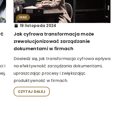
OZRYWKA
INNE
ROZRYWKA
INNE
11 listopada 2025
19 listopada 2024
nspirują Twoje
Jakie korzyści niesie ze sobą
yć
Jak cyfrowa transformacja może
rozpoczęcie przygody z rzeźbieni
zrewolucjonizować zarządzanie
w glinie?
lmy, które mogą
dokumentami w firmach
pasję. Nasz
Odkryj, jak rzeźbienie w glinie wpływ
Dowiedz się, jak transformacja cyfrowa wpływa
ajnowsze
kreatywność, relaksację oraz rozwój
i i
na efektywność zarządzania dokumentami,
e inspirują i
umiejętności manualnych. Dowiedz si
ej,
upraszczając procesy i zwiększając
 nad sztuką
jakie korzyści czekają na osoby, któr
produktywność w firmach.
zdecydują się rozpocząć tę fascynuj
pasję.
CZYTAJ DALEJ