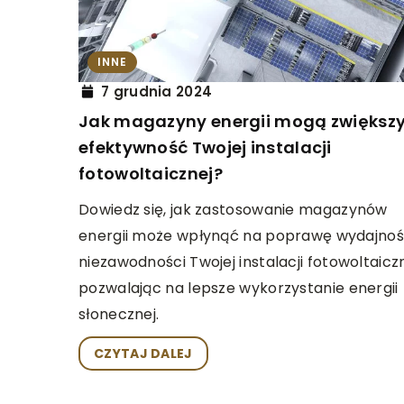
PREMIERY KINOWE
R
INNE
4 grudnia 2025
7 grudnia 2024
Nowe Filmy, Które Zai
Jak magazyny energii mogą zwiększ
Pasje Filmowe
efektywność Twojej instalacji
Odkryj fascynujące fi
fotowoltaicznej?
obudzić w Tobie nową 
Dowiedz się, jak zastosowanie magazynów
artykuł przedstawia n
energii może wpłynąć na poprawę wydajnośc
propozycje kinowe, któr
niezawodności Twojej instalacji fotowoltaiczn
zachęcają do refleksji
pozwalając na lepsze wykorzystanie energii
filmową.
słonecznej.
CZYTAJ DALEJ