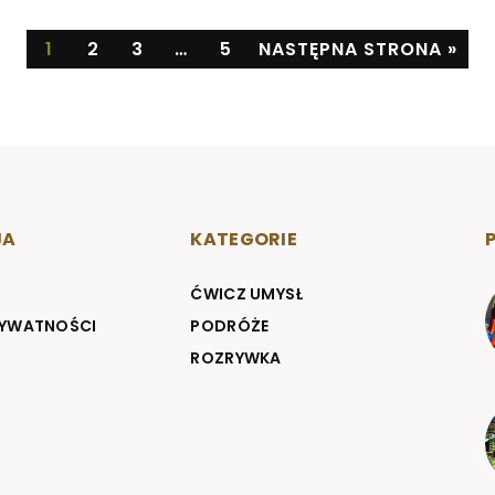
1
2
3
…
5
NASTĘPNA STRONA »
JA
KATEGORIE
ĆWICZ UMYSŁ
RYWATNOŚCI
PODRÓŻE
ROZRYWKA