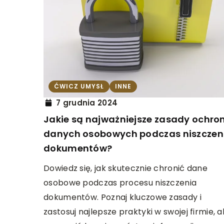
INNE
7 maja 2025
Jak wybrać idealne s
różne okazje?
ĆWICZ UMYSŁ
INNE
Odkryj, jak wybrać sne
sprawdzą się w różnyc
7 grudnia 2024
Dowiedz się, na co zw
Jakie są najważniejsze zasady ochro
zakupie, aby cieszyć s
danych osobowych podczas niszczen
każdego dnia.
dokumentów?
Dowiedz się, jak skutecznie chronić dane
osobowe podczas procesu niszczenia
dokumentów. Poznaj kluczowe zasady i
zastosuj najlepsze praktyki w swojej firmie, 