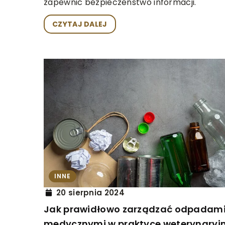
zapewnić bezpieczeństwo informacji.
CZYTAJ DALEJ
INNE
20 sierpnia 2024
Jak prawidłowo zarządzać odpadam
medycznymi w praktyce weterynaryjn