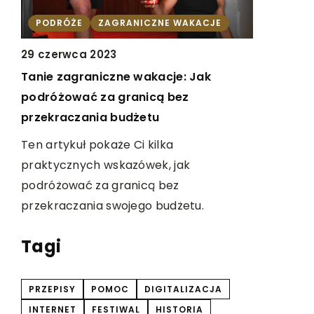
INNE
PODRÓŻE
ZAGRANICZNE WAKACJE
7 maja 20
29 czerwca 2023
Jak wybra
Tanie zagraniczne wakacje: Jak
różne oka
podróżować za granicą bez
przekraczania budżetu
k
Odkryj, ja
edz
sprawdzą s
Ten artykuł pokaże Ci kilka
Dowiedz si
praktycznych wskazówek, jak
ować
zakupie, a
podróżować za granicą bez
każdego dn
przekraczania swojego budżetu.
Tagi
PRZEPISY
POMOC
DIGITALIZACJA
INTERNET
FESTIWAL
HISTORIA