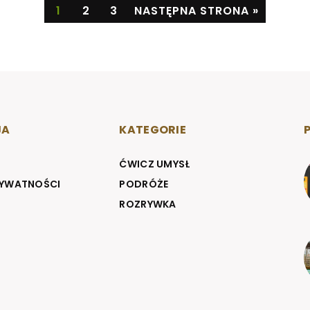
1
2
3
NASTĘPNA STRONA »
JA
KATEGORIE
ĆWICZ UMYSŁ
RYWATNOŚCI
PODRÓŻE
ROZRYWKA