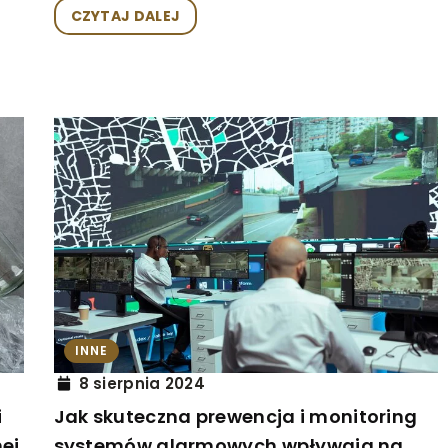
CZYTAJ DALEJ
INNE
8 sierpnia 2024
i
Jak skuteczna prewencja i monitoring
ej
systemów alarmowych wpływają na