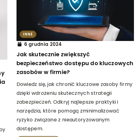
PODRÓŻE
ZAGRANICZNE WAKACJE
8 stycznia 2026
neakersy na
Jak wybrać idealny bagażnik
INNE
dachowy na rodzinne wakacje?
6 grudnia 2024
Jak skutecznie zwiększyć
akersy, które
Odkryj, jak wybrać najlepszy bagażni
bezpieczeństwo dostępu do kluczowych
h sytuacjach.
dachowy na rodzinne wakacje. Dowi
zasobów w firmie?
rócić uwagę przy
się, na co zwrócić uwagę, jakie są
ny
ię wygodą i stylem
rodzaje bagażników oraz jak dopas
ia
Dowiedz się, jak chronić kluczowe zasoby firmy
je do swojego samochodu i potrzeb
dzięki wdrożeniu skutecznych strategii
podróżniczych.
zabezpieczeń. Odkryj najlepsze praktyki i
narzędzia, które pomogą zminimalizować
ryzyko związane z nieautoryzowanym
dostępem.
aby