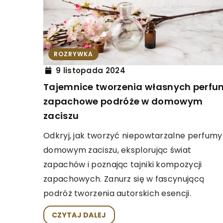
PODRÓŻE
ZAGRANI
23 stycznia 2025
Podróżnicze rękodzieł
ROZRYWKA
warsztaty mogą stać
9 listopada 2024
na wakacjach
Tajemnice tworzenia własnych perfu
zapachowe podróże w domowym
Odkryj, jak lokalne wa
zaciszu
mogą wzbogacić Twoje
przekształcając podr
Odkryj, jak tworzyć niepowtarzalne perfumy
niezapomniane przygo
domowym zaciszu, eksplorując świat
kreatywności i nowych
zapachów i poznając tajniki kompozycji
zapachowych. Zanurz się w fascynującą
podróż tworzenia autorskich esencji.
CZYTAJ DALEJ