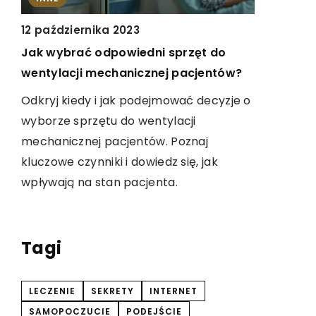
PODRÓŻ
12 października 2023
Jak wybrać odpowiedni sprzęt do
23 styczni
wentylacji mechanicznej pacjentów?
Podróżnic
a:
warsztaty
Odkryj kiedy i jak podejmować decyzje o
na wakac
wyborze sprzętu do wentylacji
e,
mechanicznej pacjentów. Poznaj
Odkryj, ja
ę
kluczowe czynniki i dowiedz się, jak
mogą wzbo
wpływają na stan pacjenta.
przekszta
niezapomn
.
kreatywnoś
Tagi
LECZENIE
SEKRETY
INTERNET
SAMOPOCZUCIE
PODEJŚCIE