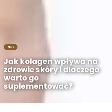
INNE
Jak kolagen wpływa na
zdrowie skóry i dlaczego
warto go
suplementować?