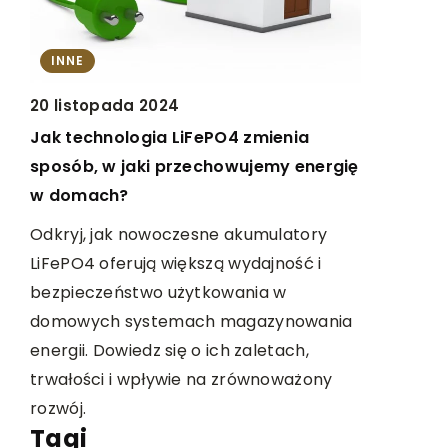
INNE
R
INNE
11 listopa
20 listopada 2024
niu
Jak ciesz
Jak technologia LiFePO4 zmienia
i?
nadwyręż
sposób, w jaki przechowujemy energię
erać
Odkryj str
w domach?
ie
korzystani
Odkryj, jak nowoczesne akumulatory
wersji, a 
LiFePO4 oferują większą wydajność i
które pomo
bezpieczeństwo użytkowania w
 od
bez dodat
domowych systemach magazynowania
energii. Dowiedz się o ich zaletach,
trwałości i wpływie na zrównoważony
rozwój.
Tagi