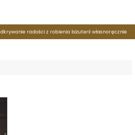
stać się twoim zawodem?
dkrywanie radości z robienia biżuterii własnoręcznie
tać się inspiracją do rozwijania nowych pasji?