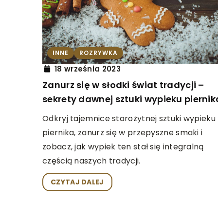
INNE
ROZRYWKA
11 listopada 2025
Jak cieszyć się ulubi
INNE
ROZRYWKA
nadwyrężania budże
18 września 2023
Zanurz się w słodki świat tradycji –
Odkryj strategie na tan
sekrety dawnej sztuki wypieku piernik
korzystanie z promocj
wersji, a także plany 
Odkryj tajemnice starożytnej sztuki wypieku
które pomogą Ci grać 
piernika, zanurz się w przepyszne smaki i
bez dodatkowych kosz
zobacz, jak wypiek ten stał się integralną
częścią naszych tradycji.
CZYTAJ DALEJ