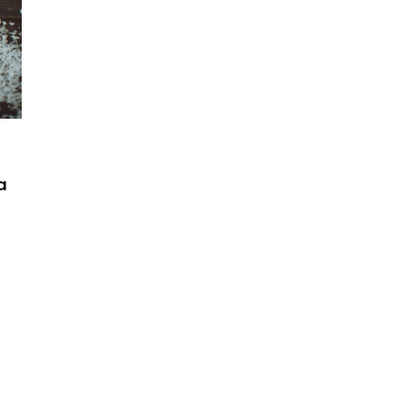
INNE
11 czerwca 2025
onymi grami bez
Jak terapia online pomaga w radze
tu?
sobie z wyzwaniami emocjonalnym
ie zakupy gier,
Odkryj, jak terapia online może wspi
a
i i darmowych
zdrowie psychiczne, ułatwiać radzen
subskrypcyjne,
sobie z emocjami i poprawiać jakość
w ulubione tytuły
życia poprzez dostęp do
tów.
specjalistycznej pomocy niezależnie
miejsca i czasu.