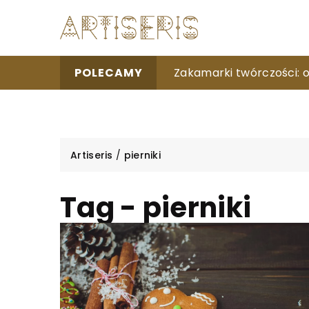
Czy twoje hobby może 
Zakamarki twórczości: o
Jak podróżowanie może s
POLECAMY
Artiseris
/
pierniki
Tag - pierniki