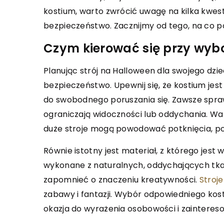
kostium, warto zwrócić uwagę na kilka kwesti
21 kwietnia 2025
pada 2024
bezpieczeństwo. Zacznijmy od tego, na co 
Niezapomniane przeż
nie Kreatywności: Jak
prezent: Dlaczego w
Czym kierować się przy wyb
ty Fotograficzne Mogą
voucher na skok w t
ć Twoje Podejście do
Planując strój na Halloween dla swojego dzi
Voucher na skok w ta
fii
bezpieczeństwo. Upewnij się, że kostium je
oryginalny pomysł na 
się, jak warsztaty fotograficzne
do swobodnego poruszania się. Zawsze spraw
dostarcza niezapomnia
wijać Twoje umiejętności i
ograniczają widoczności lub oddychania. W
adrenaliny. Dowiedz si
ać Twoje artystyczne
duże stroje mogą powodować potknięcia, p
upominek to idealny s
e do fotografii poprzez
zaskoczenie bliskiej os
Równie istotny jest materiał, z którego jest 
ne ćwiczenia i inspirujące
wybrać najlepszą ofer
wykonane z naturalnych, oddychających tka
ia z ekspertami.
na rynku.
zapomnieć o znaczeniu kreatywności.
Stroje
zabawy i fantazji. Wybór odpowiedniego kost
okazja do wyrażenia osobowości i zainteres