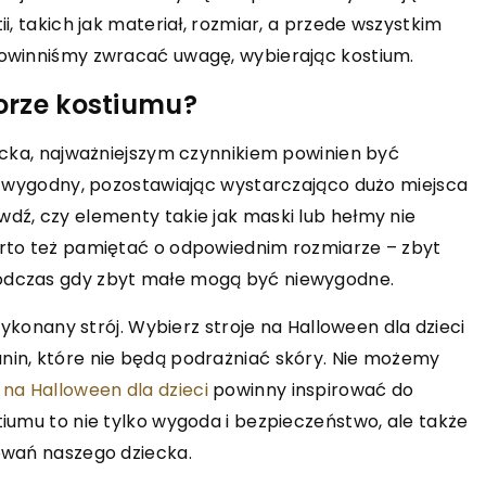
i, takich jak materiał, rozmiar, a przede wszystkim
1 października 2025
powinniśmy zwracać uwagę, wybierając kostium.
ycia jako
Jak wybrać idealne lakiery hybry
arto wybrać
orze kostiumu?
do swojego salonu?
andemie?
Odkryj, jak wybrać najlepsze lakiery
ecka, najważniejszym czynnikiem powinien być
ndemie to
hybrydowe, które spełnią oczekiwan
st wygodny, pozostawiając wystarczająco dużo miejsca
prezent, który
Twoich klientów i podniosą prestiż
dź, czy elementy takie jak maski lub hełmy nie
nych emocji i
Twojego salonu. Poznaj kluczowe
arto też pamiętać o odpowiednim rozmiarze – zbyt
ę, dlaczego taki
kryteria wyboru produktów wysokiej
odczas gdy zbyt małe mogą być niewygodne.
posób na
jakości.
oby oraz jak
wykonany strój. Wybierz stroje na Halloween dla dzieci
tę z dostępnych
nin, które nie będą podrażniać skóry. Nie możemy
 na Halloween dla dzieci
powinny inspirować do
iumu to nie tylko wygoda i bezpieczeństwo, ale także
owań naszego dziecka.