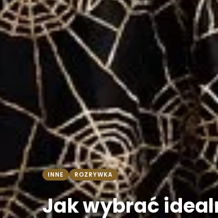
INNE
ROZRYWKA
Jak wybrać ideal