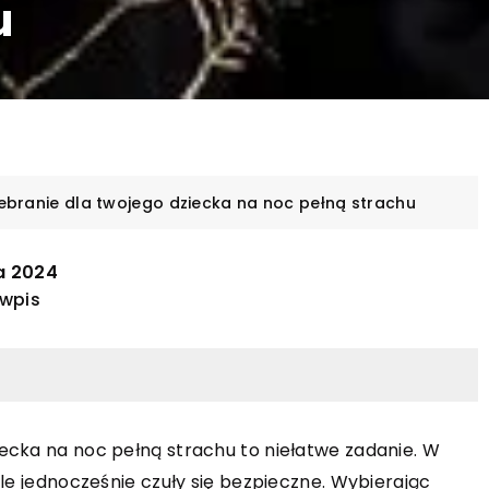
u
ebranie dla twojego dziecka na noc pełną strachu
a 2024
 wpis
ecka na noc pełną strachu to niełatwe zadanie. W
ale jednocześnie czuły się bezpieczne. Wybierając
INNE