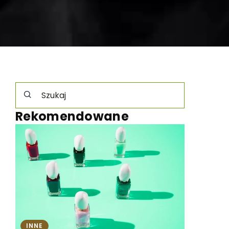
Rekomendowane
ROZRYW
ĆWICZ UMYSŁ
INNE