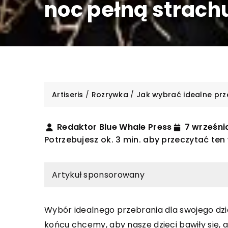
noc pełną strach
Artiseris
/
Rozrywka
/
Jak wybrać idealne prz
Redaktor Blue Whale Press
7 wrześni
Potrzebujesz ok. 3 min. aby przeczytać ten
Artykuł sponsorowany
Wybór idealnego przebrania dla swojego dzi
ROZRYWKA
końcu chcemy, aby nasze dzieci bawiły się, 
 UMYSŁ
INNE