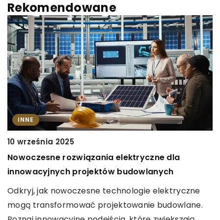
Rekomendowane
INNE
10 września 2025
Nowoczesne rozwiązania elektryczne dla
1
innowacyjnych projektów budowlanych
P
Odkryj, jak nowoczesne technologie elektryczne
w
mogą transformować projektowanie budowlane.
O
Poznaj innowacyjne podejścia, które zwiększają