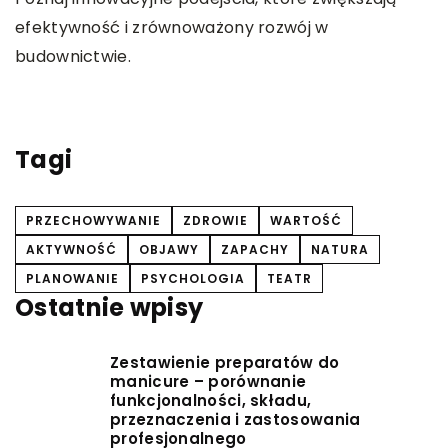
y
w
efektywność i zrównoważony rozwój w
ch
w
budownictwie.
n
b
d
Tagi
PRZECHOWYWANIE
ZDROWIE
WARTOŚĆ
AKTYWNOŚĆ
OBJAWY
ZAPACHY
NATURA
PLANOWANIE
PSYCHOLOGIA
TEATR
Ostatnie wpisy
Zestawienie preparatów do
manicure – porównanie
funkcjonalności, składu,
przeznaczenia i zastosowania
profesjonalnego