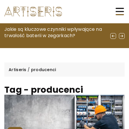
Jak ultradźwiękowy masażer do twarzy i
Jakie są kluczowe czynniki wpływające na
Jak dobrać idealny biustonosz do różnych
ciała może zrewolucjonizować twoją
trwałość baterii w zegarkach?
typów sylwetki?
domową pielęgnację skóry
Artiseris
/
producenci
Tag - producenci