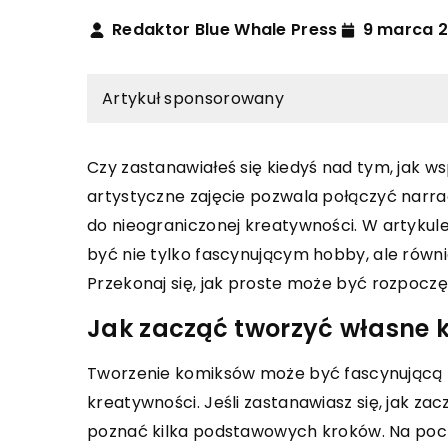
Redaktor Blue Whale Press
9 marca 
Artykuł sponsorowany
Czy zastanawiałeś się kiedyś nad tym, jak 
artystyczne zajęcie pozwala połączyć narra
INNE
do nieograniczonej kreatywności. W artyku
być nie tylko fascynującym hobby, ale równ
21 sierpnia 2023
Przekonaj się, jak proste może być rozpoczę
Jak wybrać idealne d
dla przestrzeni twoj
Jak zacząć tworzyć własne 
Rozważasz jak stworz
Tworzenie komiksów może być fascynującą p
przestrzeń dla swojeg
kreatywności. Jeśli zastanawiasz się, jak z
nasze wskazówki i pom
poznać kilka podstawowych kroków. Na pocz