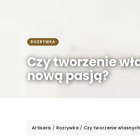
ROZRYWKA
Czy tworzenie wł
nową pasją?
Artiseris
/
Rozrywka
/
Czy tworzenie własnyc