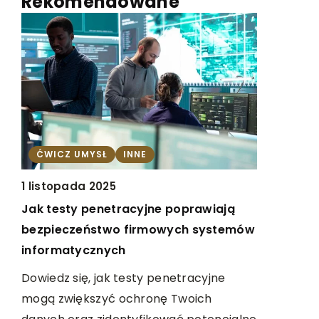
Rekomendowane
ĆWICZ UMYSŁ
INNE
INNE
1 listopada 2025
21 sierpni
Jak testy penetracyjne poprawiają
Jak wybra
ogą
bezpieczeństwo firmowych systemów
dla przes
informatycznych
Rozważasz
nia!
Dowiedz się, jak testy penetracyjne
przestrzeń
mogą zwiększyć ochronę Twoich
nasze wska
ci