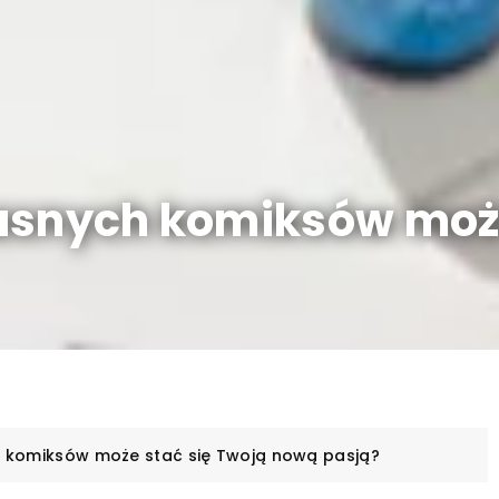
asnych komiksów może
h komiksów może stać się Twoją nową pasją?