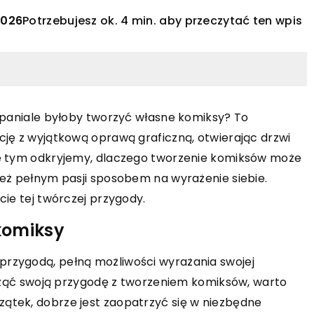
2026
Potrzebujesz ok. 4 min. aby przeczytać ten wpis
wspaniale byłoby tworzyć własne komiksy? To
cję z wyjątkową oprawą graficzną, otwierając drzwi
INNE
le tym odkryjemy, dlaczego tworzenie komiksów może
ież pełnym pasji sposobem na wyrażenie siebie.
21 marca 2024
cie tej twórczej przygody.
ekoracje ścienne
Jak naturalne składniki ziołowe m
ego malucha?
wspomagać proces odchudzania?
komiksy
yć wymarzoną
Odkryj moc ziół w procesie odchudza
rzygodą, pełną możliwości wyrażania swojej
o malucha? Odkryj
W tym artykule dowiesz się, jak
acząć swoją przygodę z tworzeniem komiksów, warto
ysły na dekoracje
wykorzystać dobroczynne właściwoś
ątek, dobrze jest zaopatrzyć się w niezbędne