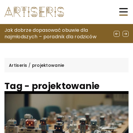
Nowe Filmy, Które Ożywią Twoje Filmowe
Jak dobrze dopasować obuwie dla
Jak wybrać odpowiedni czujnik do systemu
Hobby
najmłodszych – poradnik dla rodziców
automatyki budynkowej?
Artiseris
/
projektowanie
Tag - projektowanie