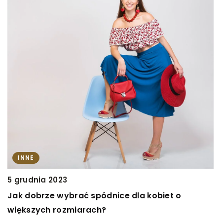
1
M
p
INNE
O
5 grudnia 2023
s
Jak dobrze wybrać spódnice dla kobiet o
t
e
większych rozmiarach?
c