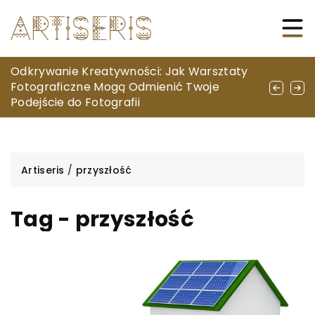
Jakie cechy powinien mieć idealny portfel
Odkrywanie Kreatywności: Jak Warsztaty
Jak Wybrać Idealne Wyposażenie do Salonu
skórzany?
Fotograficzne Mogą Odmienić Twoje
Piękności?
Podejście do Fotografii
Artiseris
/
przyszłość
Tag - przyszłość