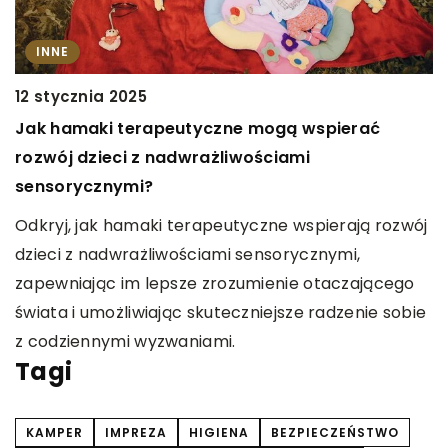
INNE
12 stycznia 2025
1
Jak hamaki terapeutyczne mogą wspierać
J
rozwój dzieci z nadwrażliwościami
z
sensorycznymi?
O
Odkryj, jak hamaki terapeutyczne wspierają rozwój
k
dzieci z nadwrażliwościami sensorycznymi,
p
zapewniając im lepsze zrozumienie otaczającego
Z
świata i umożliwiając skuteczniejsze radzenie sobie
o
z codziennymi wyzwaniami.
w
Tagi
KAMPER
IMPREZA
HIGIENA
BEZPIECZEŃSTWO