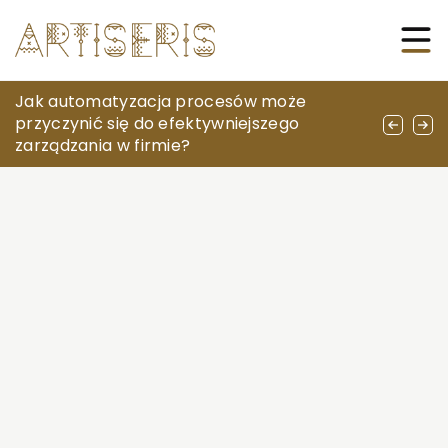
Czy warto inwestować w kolekcjonowanie
Jak automatyzacja procesów może
Odkrywanie wielkiego jabłka: przewodnik po
pamiątek z zagranicznych podróży?
przyczynić się do efektywniejszego
nieznanych atrakcjach i doświadczeniach
zarządzania w firmie?