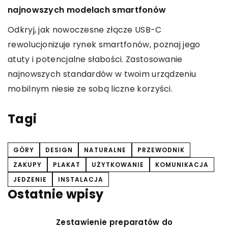
y
najnowszych modelach smartfonów
p
Odkryj, jak nowoczesne złącze USB-C
P
ny
rewolucjonizuje rynek smartfonów, poznaj jego
n
atuty i potencjalne słabości. Zastosowanie
p
i
najnowszych standardów w twoim urządzeniu
w
mobilnym niesie ze sobą liczne korzyści.
Tagi
GÓRY
DESIGN
NATURALNE
PRZEWODNIK
ZAKUPY
PLAKAT
UŻYTKOWANIE
KOMUNIKACJA
JEDZENIE
INSTALACJA
Ostatnie wpisy
Zestawienie preparatów do