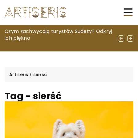
Jak inwentaryzacja przyrodnicza wpływa
Czym zachwycają turystów Sudety? Odkryj
Jak bezpiecznie korzystać z
na ochronę lokalnych ekosystemów?
ich piękno
elektronarzędzi i dbać o ich długoletnie
użytkowanie
Artiseris
/
sierść
Tag - sierść