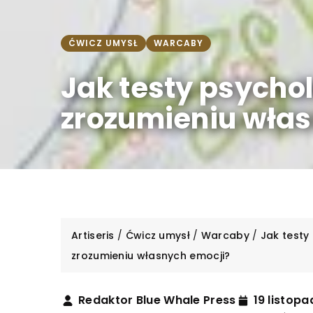
ĆWICZ UMYSŁ
WARCABY
Jak testy psycho
zrozumieniu włas
Artiseris
/
Ćwicz umysł
/
Warcaby
/
Jak test
zrozumieniu własnych emocji?
Redaktor Blue Whale Press
19 listop