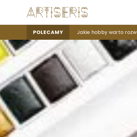
Jak rozpocząć swoją pr
Jakie hobby warto rozw
Jak wybrać dobre łóżk
POLECAMY