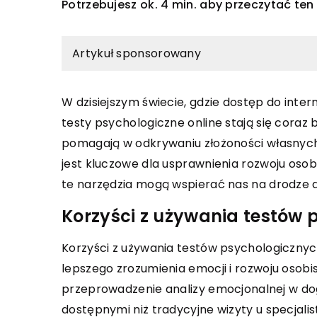
Potrzebujesz ok. 4 min. aby przeczytać ten
Artykuł sponsorowany
W dzisiejszym świecie, gdzie dostęp do inte
PODRÓŻE
ZAGRANI
testy psychologiczne online stają się coraz 
 2026
19 maja 2026
pomagają w odkrywaniu złożoności własnych 
powiednio stosować hormon
Podróżnicze pasje: J
jest kluczowe dla usprawnienia rozwoju osob
 dla osiągnięcia najlepszych
lokalnych rzemiosł a
te narzędzia mogą wspierać nas na drodze
tów?
może wzbogacić nas
Korzyści z używania testów 
rękodzielnicze
się, jak skutecznie wykorzystać
miłości, by poprawić jakość
Odkryj, jak fascynacja
Korzyści z używania testów psychologicznyc
ocjonalnego. Odkryj, jakie
rzemiosłem artystycz
lepszego zrozumienia emocji i rozwoju osobi
 niesie ze sobą jego odpowiednie
zakątków świata może
przeprowadzenie analizy emocjonalnej w dogo
nie i na co zwrócić uwagę
inspiracje do Twojego
dostępnymi niż tradycyjne wizyty u specjal