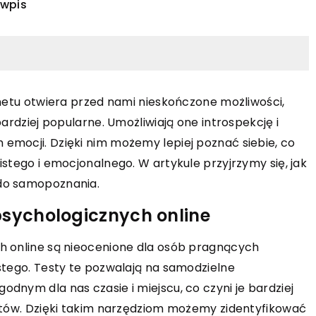
 wpis
rnetu otwiera przed nami nieskończone możliwości,
INNE
CZNE WAKACJE
bardziej popularne. Umożliwiają one introspekcję i
14 kwietnia 2026
emocji. Dzięki nim możemy lepiej poznać siebie, co
Zrównoważone rozwiązania smarn
ak odkrywanie
istego i emocjonalnego. W artykule przyjrzymy się, jak
dla nowoczesnego rolnictwa: Jak
rtystycznych
 do samopoznania.
innowacje wpływają na efektywnoś
ze hobby
psychologicznych online
ekologię maszyn rolniczych
Dowiedz się, jak nowoczesne środki
 lokalnym
h online są nieocenione dla osób pragnących
smarne mogą zwiększać efektywnoś
nym z różnych
stego. Testy te pozwalają na samodzielne
maszyn rolniczych, jednocześnie
 przynieść nowe
dnym dla nas czasie i miejscu, co czyni je bardziej
minimalizując ich wpływ na środowisk
 hobby
istów. Dzięki takim narzędziom możemy zidentyfikować