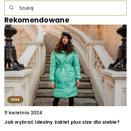
Rekomendowane
INNE
11 kwietnia 2024
4
Jak wybrać idealny żakiet plus size dla siebie?
J
e