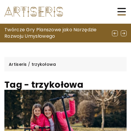
Jak wybrać idealny sprzęt na pierwszy
Twórcze Gry Planszowe jako Narzędzie
Zrozumieć szachy: odkrywanie głębi
sezon wędkarski?
Rozwoju Umysłowego
logicznego myślenia
Artiseris
/
trzykołowa
Tag - trzykołowa