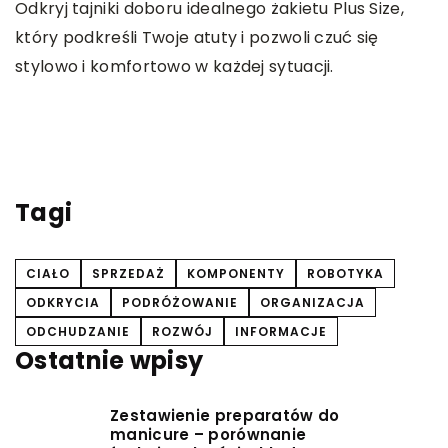
Odkryj tajniki doboru idealnego żakietu Plus Size,
który podkreśli Twoje atuty i pozwoli czuć się
I
my
stylowo i komfortowo w każdej sytuacji.
p
O
e
r
k
Tagi
CIAŁO
SPRZEDAŻ
KOMPONENTY
ROBOTYKA
ODKRYCIA
PODRÓŻOWANIE
ORGANIZACJA
ODCHUDZANIE
ROZWÓJ
INFORMACJE
Ostatnie wpisy
Zestawienie preparatów do
manicure – porównanie