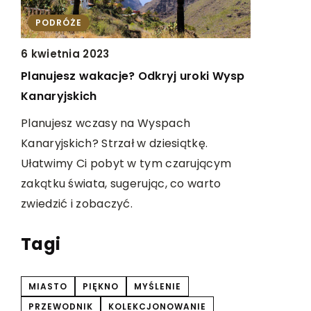
ĆWICZ U
PODRÓŻE
21 lipca 2
6 kwietnia 2023
a
Jak gra w
Planujesz wakacje? Odkryj uroki Wysp
ym
twoje hob
Kanaryjskich
Odkryj fas
Planujesz wczasy na Wyspach
hobby. Por
Kanaryjskich? Strzał w dziesiątkę.
cie
umiejętnoś
Ułatwimy Ci pobyt w tym czarującym
i
satysfakcj
zakątku świata, sugerując, co warto
twoje życie
zwiedzić i zobaczyć.
Tagi
MIASTO
PIĘKNO
MYŚLENIE
PRZEWODNIK
KOLEKCJONOWANIE