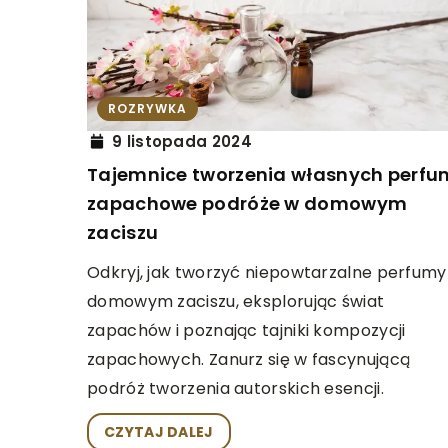
ĆWICZ UMYSŁ
WARC
21 lipca 2024
Jak gra w warcaby m
ROZRYWKA
twoje hobby?
9 listopada 2024
Tajemnice tworzenia własnych perfu
Odkryj fascynujący św
zapachowe podróże w domowym
hobby. Porusza on jak 
zaciszu
umiejętności gry może
satysfakcję i pozytyw
Odkryj, jak tworzyć niepowtarzalne perfumy
twoje życie.
domowym zaciszu, eksplorując świat
zapachów i poznając tajniki kompozycji
zapachowych. Zanurz się w fascynującą
podróż tworzenia autorskich esencji.
CZYTAJ DALEJ