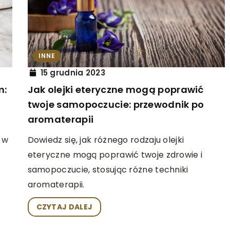
ABY
INNE
18 lipca 2025
oże rozwijać
Korzyści zdrowotne i zastosowani
INNE
produktów konopnych w codzienn
15 grudnia 2023
życiu
Jak olejki eteryczne mogą poprawić
m:
iat warcabów jako
twoje samopoczucie: przewodnik po
rozwijanie
Odkryj, jak produkty konopne mogą
aromaterapii
 przynieść
wspierać zdrowie i dobre samopoczu
nie wpłynąć na
na co dzień. Poznaj ich zastosowania 
Dowiedz się, jak różnego rodzaju olejki
 w
potencjalne korzyści dla ciała oraz
eteryczne mogą poprawić twoje zdrowie i
umysłu.
samopoczucie, stosując różne techniki
aromaterapii.
CZYTAJ DALEJ