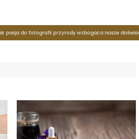
atyckiej porcelany – fascynujące historie i techniki pr
ak pasja do fotografii przyrody wzbogaca nasze doświ
i zastosowań BeagleBone