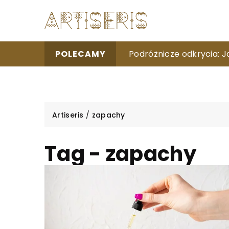
Odkrywając tajemnice azj
Podróżnicze odkrycia: J
Porównanie możliwości 
POLECAMY
Artiseris
/
zapachy
Tag - zapachy