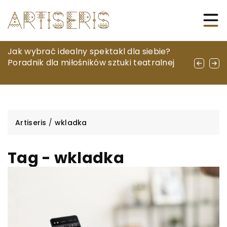
Jak testy penetracyjne poprawiają
Jak wybrać idealny spektakl dla siebie?
Jak skutecznie przygotować się do
bezpieczeństwo firmowych systemów
Poradnik dla miłośników sztuki teatralnej
ultrasonografii – praktyczne porady dla
informatycznych
pacjentów
Artiseris
/
wkladka
Tag - wkladka