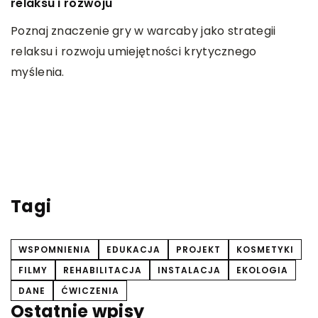
relaksu i rozwoju
J
Poznaj znaczenie gry w warcaby jako strategii
t
relaksu i rozwoju umiejętności krytycznego
O
myślenia.
o
u
z
ne
Tagi
WSPOMNIENIA
EDUKACJA
PROJEKT
KOSMETYKI
FILMY
REHABILITACJA
INSTALACJA
EKOLOGIA
DANE
ĆWICZENIA
Ostatnie wpisy