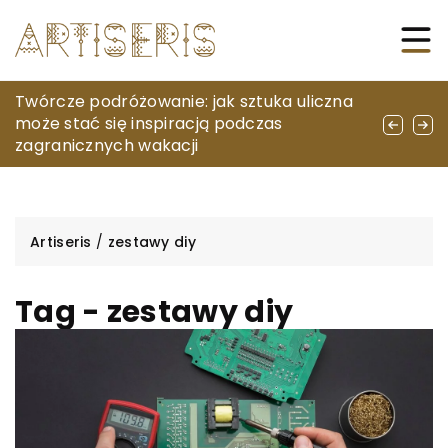
Jak dieta wegańska może poprawić Twoje
Twórcze podróżowanie: jak sztuka uliczna
Jakie hobby może najlepiej stymulować
samopoczucie i zdrowie
może stać się inspiracją podczas
twój umysł?
zagranicznych wakacji
Artiseris
/
zestawy diy
Tag - zestawy diy