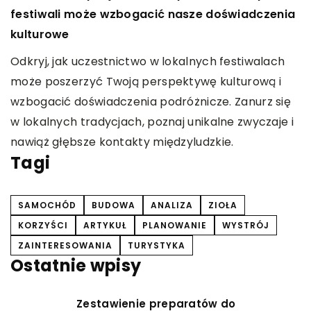
p
festiwali może wzbogacić nasze doświadczenia
kulturowe
O
l
Odkryj, jak uczestnictwo w lokalnych festiwalach
ć
c
może poszerzyć Twoją perspektywę kulturową i
z
wzbogacić doświadczenia podróżnicze. Zanurz się
o
w lokalnych tradycjach, poznaj unikalne zwyczaje i
nawiąż głębsze kontakty międzyludzkie.
Tagi
SAMOCHÓD
BUDOWA
ANALIZA
ZIOŁA
KORZYŚCI
ARTYKUŁ
PLANOWANIE
WYSTRÓJ
ZAINTERESOWANIA
TURYSTYKA
Ostatnie wpisy
Zestawienie preparatów do