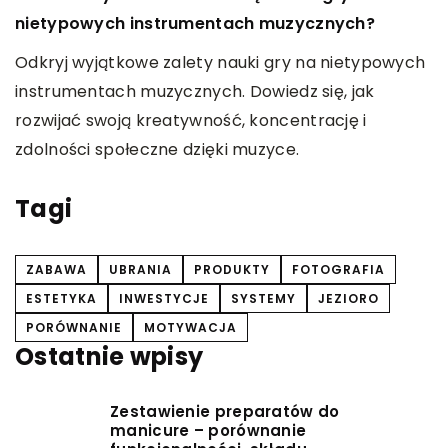
s
nietypowych instrumentach muzycznych?
O
Odkryj wyjątkowe zalety nauki gry na nietypowych
s
instrumentach muzycznych. Dowiedz się, jak
D
rozwijać swoją kreatywność, koncentrację i
k
zdolności społeczne dzięki muzyce.
Tagi
ZABAWA
UBRANIA
PRODUKTY
FOTOGRAFIA
ESTETYKA
INWESTYCJE
SYSTEMY
JEZIORO
PORÓWNANIE
MOTYWACJA
Ostatnie wpisy
Zestawienie preparatów do
manicure – porównanie