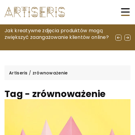
Jak odpowiednio dobrać akcesoria
Jak kreatywne zdjęcia produktów mogą
Jak wybrać idealny plakat z cytatami do
ochronne do swojego urządzenia
zwiększyć zaangażowanie klientów online?
twojego domu
mobilnego?
Artiseris
/
zrównoważenie
Tag - zrównoważenie