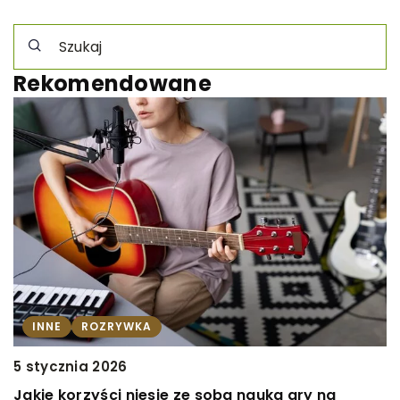
Rekomendowane
INNE
ROZRYWKA
1
5 stycznia 2026
W
Jakie korzyści niesie ze sobą nauka gry na