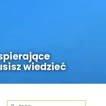
spierające
sisz wiedzieć