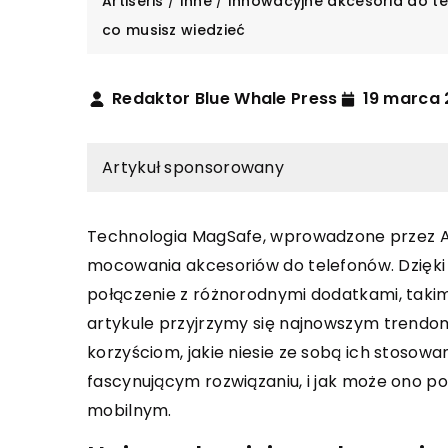
Artiseris
/
Inne
/
Innowacyjne akcesoria do t
co musisz wiedzieć
Redaktor Blue Whale Press
19 marca
Artykuł sponsorowany
Technologia MagSafe, wprowadzone przez Ap
PODR
INNE
mocowania akcesoriów do telefonów. Dzięk
połączenie z różnorodnymi dodatkami, taki
6 kwiet
11 października 2023
artykule przyjrzymy się najnowszym trendo
Czy wa
Jak wybrać odpowiednie komponenty
korzyściom, jakie niesie ze sobą ich stosowa
Chorwa
do swojego komputera – poradnik dla
fascynującym rozwiązaniu, i jak może ono p
początkujących
Chorwac
mobilnym.
krajów 
Twój pierwszy własny komputer?