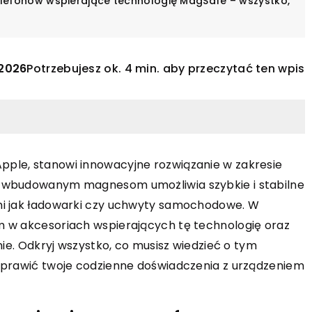
elefonów wspierające technologię MagSafe – wszystko,
 2026
Potrzebujesz ok. 4 min. aby przeczytać ten wpis
ple, stanowi innowacyjne rozwiązanie w zakresie
ROZRYWKA
ÓŻE
ZAGRANICZNE WAKACJE
i wbudowanym magnesom umożliwia szybkie i stabilne
21 kwietnia 2025
mi jak ładowarki czy uchwyty samochodowe. W
nia 2023
Niezapomniane przeż
m w akcesoriach wspierających tę technologię oraz
rto jechać na wakacje do
prezent: Dlaczego w
nie. Odkryj wszystko, co musisz wiedzieć o tym
cji?
voucher na skok w t
oprawić twoje codzienne doświadczenia z urządzeniem
ja to jeden z najpiękniejszych
Voucher na skok w ta
Europy, który słynie z uroczych
oryginalny pomysł na 