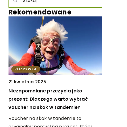
Rekomendowane
INNE
11 października 2023
ycia jako
Jak wybrać odpowiednie kompon
arto wybrać
do swojego komputera – poradnik
andemie?
początkujących
ndemie to
Twój pierwszy własny komputer?
prezent, który