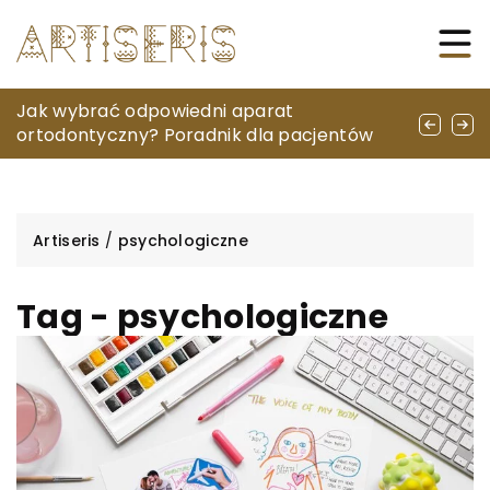
Innowacyjne podejścia do kampanii
Jak wybrać odpowiedni aparat
Jak wybrać odpowiednią szafę rackową dla
outdoorowych w przestrzeni miejskiej
ortodontyczny? Poradnik dla pacjentów
swojego biznesu?
Artiseris
/
psychologiczne
Tag - psychologiczne