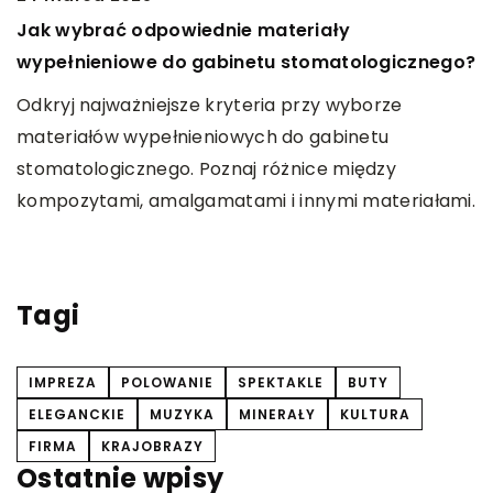
4
Jak wybrać odpowiednie materiały
J
wypełnieniowe do gabinetu stomatologicznego?
z
Odkryj najważniejsze kryteria przy wyborze
D
materiałów wypełnieniowych do gabinetu
e
stomatologicznego. Poznaj różnice między
t
kompozytami, amalgamatami i innymi materiałami.
e
o
f
Tagi
IMPREZA
POLOWANIE
SPEKTAKLE
BUTY
ELEGANCKIE
MUZYKA
MINERAŁY
KULTURA
FIRMA
KRAJOBRAZY
Ostatnie wpisy